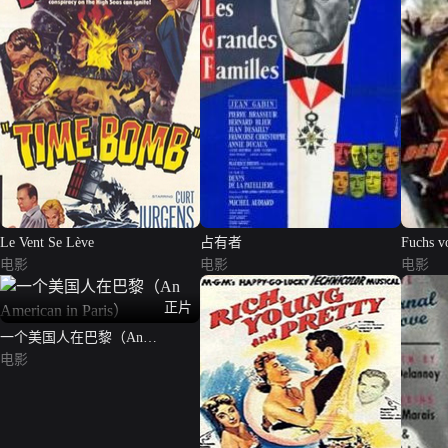
Le Vent Se Lève
占有者
Fuchs v
电影
电影
电影
正片
一个美国人在巴黎（An
American in Paris）
电影