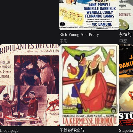
Rich Young And Pretty
永恒的
电影
电影
L'equipage
英雄的狂欢节
Stupéfia