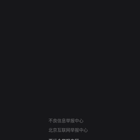
网络暴力有害信息举报
不良信息举报中心
12318 文化市场举报
北京互联网举报中心
算法推荐专项举报