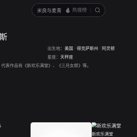
尔斯
出生地：
美国
/
得克萨斯州
/
阿灵顿
星座：
天秤座
，代表作品有《新欢乐满堂》、《三月女郎》等。
新欢乐满堂