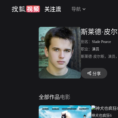
导航
斯莱德·皮
别名：
Slade Pearce
职业：
演员
斯莱德·皮尔斯，演员
分享
全部作品
电影
神犬也疯狂6