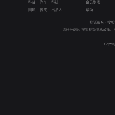
科普
汽车
科技
会员剧场
国风
搞笑
出品人
帮助
搜狐影音
-
搜狐
请仔细阅读
搜狐视频隐私政策
、
Copyri