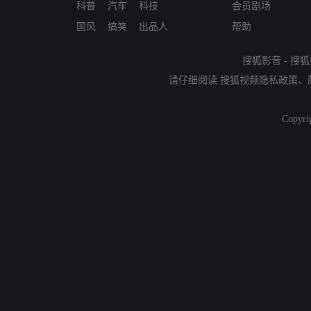
科普
汽车
科技
会员剧场
国风
搞笑
出品人
帮助
搜狐影音
-
搜狐
请仔细阅读
搜狐视频隐私政策
、
Copyri