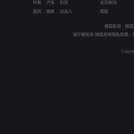
科普
汽车
科技
会员剧场
国风
搞笑
出品人
帮助
搜狐影音
-
搜狐
请仔细阅读
搜狐视频隐私政策
、
Copyri