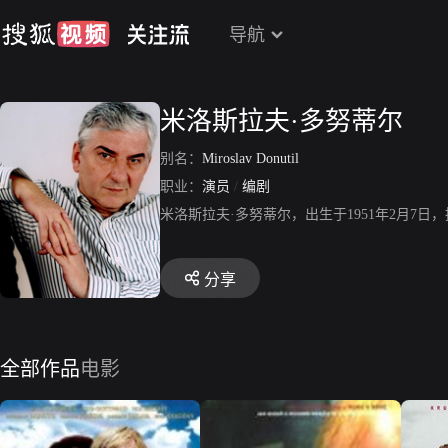
导航
米洛斯拉夫·多努蒂尔
别名：
Miroslav Donutil
职业：
演员
/
编剧
米洛斯拉夫·多努蒂尔，出生于1951年2月
分享
全部作品
电影