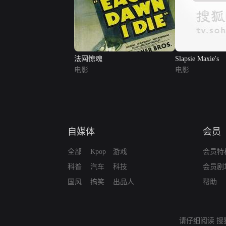
法网惊魂
Slapsie Maxie's
电影
电影
自媒体
会员
全部
Kpop
游戏
会员特
科普
汽车
科技
会员剧
国风
搞笑
出品人
帮助
请仔细阅读
搜