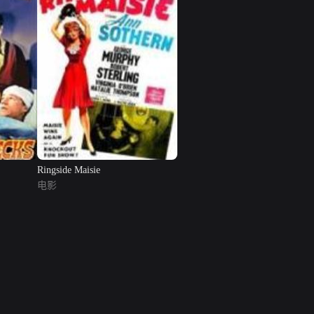
Ringside Maisie
电影