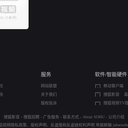
服务
软件/智能硬件
权
网站联盟
移动客户端
场
关于我们
搜狐影音
直
版权投诉
搜狐视频TV
搜狐影音
-
搜狐招聘
-
广告服务
-
联系方式
-
About SOHU
-
公司介绍
狐视频隐私政策
、
版权声明
、
反盗版和反盗链权利声明
举报邮箱
jubaoso