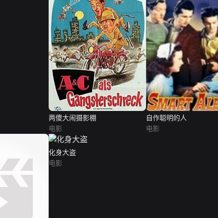
两傻大闹摄影棚
自作聪明的人
电影
电影
化身大盗
电影