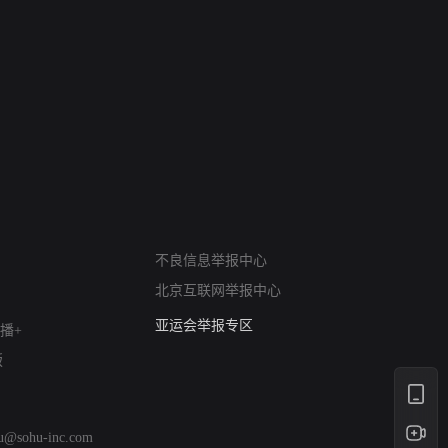
网络暴力有害信息举报
不良信息举报中心
12318 文化市场举报
北京互联网举报中心
算法推荐专项举报
亚运会举报专区
播+
涉历史虚无举报
版
网络谣言信息专项
涉政举报入口
涉未成年人举报
hu@sohu-inc.com