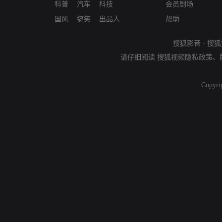
科普
汽车
科技
会员剧场
国风
搞笑
出品人
帮助
搜狐影音
-
搜狐
请仔细阅读
搜狐视频隐私政策
、
Copyri