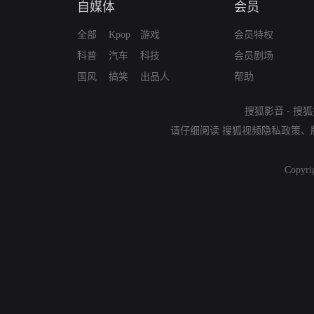
自媒体
会员
全部
Kpop
游戏
会员特权
科普
汽车
科技
会员剧场
国风
搞笑
出品人
帮助
搜狐影音
-
搜狐
请仔细阅读
搜狐视频隐私政策
、
Copyri