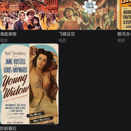
海底来物
飞碟征空
银河决
电影
电影
电影
妙龄寡妇