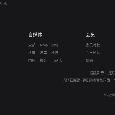
电影
自媒体
会员
全部
Kpop
游戏
会员特权
科普
汽车
科技
会员剧场
国风
搞笑
出品人
帮助
搜狐影音
-
搜狐
请仔细阅读
搜狐视频隐私政策
、
Copyri