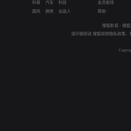
科普
汽车
科技
会员剧场
国风
搞笑
出品人
帮助
搜狐影音
-
搜狐
请仔细阅读
搜狐视频隐私政策
、
Copyri