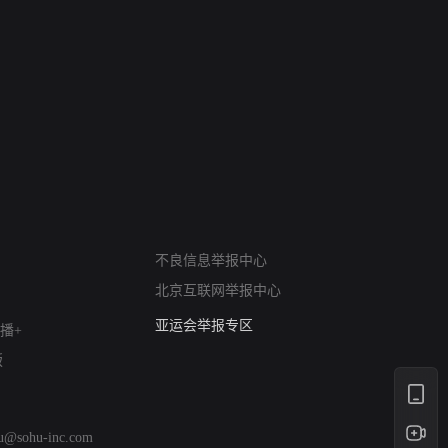
网络暴力有害信息举报
不良信息举报中心
12318 文化市场举报
北京互联网举报中心
算法推荐专项举报
亚运会举报专区
播+
涉历史虚无举报
版
网络谣言信息专项
涉政举报入口
涉未成年人举报
hu@sohu-inc.com