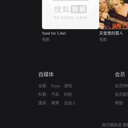
Sued for Libel
天堂里的罪人
电影
电影
自媒体
会员
全部
Kpop
游戏
会员特
科普
汽车
科技
会员剧
国风
搞笑
出品人
帮助
请仔细阅读
搜