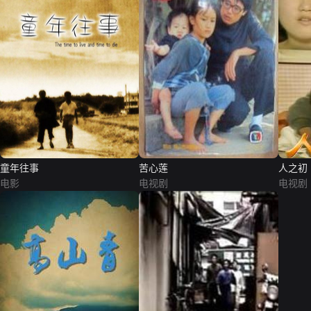
童年往事
苦心莲
人之初
电影
电视剧
电视剧