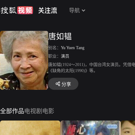
导航
唐如韫
别名：
Yu Yuen Tang
职业：
演员
唐如韫(1924～2011)，中国台湾女演员。
《缺角的太阳(1990)》等。
分享
全部作品
电视剧
电影