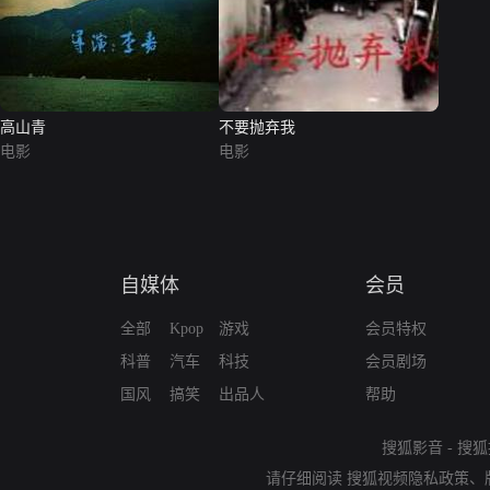
高山青
不要抛弃我
电影
电影
自媒体
会员
全部
Kpop
游戏
会员特权
科普
汽车
科技
会员剧场
国风
搞笑
出品人
帮助
搜狐影音
-
搜狐
请仔细阅读
搜狐视频隐私政策
、