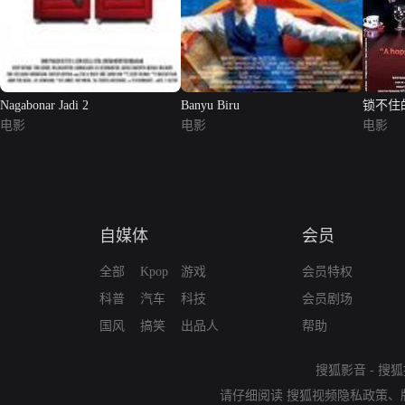
Nagabonar Jadi 2
Banyu Biru
锁不住
电影
电影
电影
自媒体
会员
全部
Kpop
游戏
会员特权
科普
汽车
科技
会员剧场
国风
搞笑
出品人
帮助
搜狐影音
-
搜狐
请仔细阅读
搜狐视频隐私政策
、