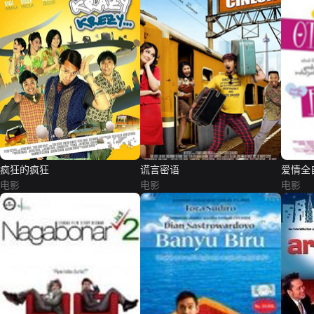
疯狂的疯狂
谎言密语
爱情全
电影
电影
电影