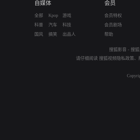
自媒体
会员
全部
Kpop
游戏
会员特权
科普
汽车
科技
会员剧场
国风
搞笑
出品人
帮助
搜狐影音
-
搜狐
请仔细阅读
搜狐视频隐私政策
、
Copyri