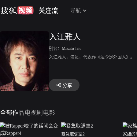
导航
入江雅人
别名：
Masato Irie
入江雅人，演员，代表作《达令是外国人》。
分享
全部作品
电视剧
电影
紧急取调室2
家族的