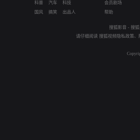
科普
汽车
科技
会员剧场
国风
搞笑
出品人
帮助
搜狐影音
-
搜狐
请仔细阅读
搜狐视频隐私政策
、
Copyri