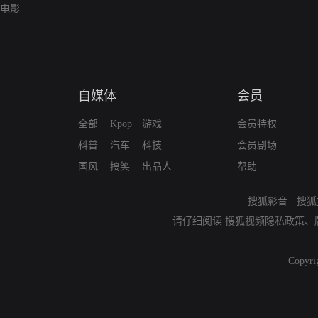
电影
自媒体
会员
全部
Kpop
游戏
会员特权
科普
汽车
科技
会员剧场
国风
搞笑
出品人
帮助
搜狐影音
-
搜狐
请仔细阅读
搜狐视频隐私政策
、
Copyri