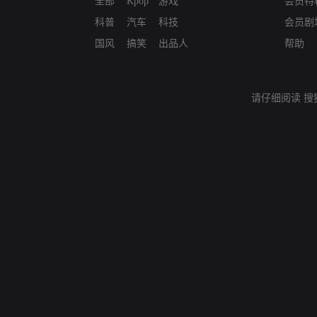
全部
Kpop
游戏
会员特
科普
汽车
科技
会员剧
国风
搞笑
出品人
帮助
请仔细阅读
搜