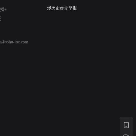
亚运会举报专区
涉历史虚无举报
播+
网络谣言信息专项
版
涉政举报入口
涉未成年人举报
清朗自媒体乱象举报
hu@sohu-inc.com
涉民族宗教有害信息举报
清朗·生活服务类内容举报
清朗春节网络环境整治
涉企举报专区
AI生成内容
打假治敲
网络暴力有害信息举报
12318 文化市场举报
算法推荐专项举报
亚运会举报专区
涉历史虚无举报
网络谣言信息专项