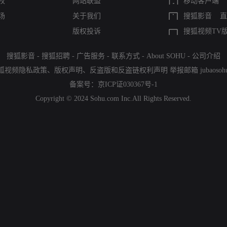
权
网站联盟
移动客户端
场
关于我们
搜狐影音
直
版权投诉
搜狐视频TV
搜狐影音
-
搜狐招聘
-
广告服务
-
联系方式
-
About SOHU
-
公司介绍
狐视频隐私政策
、
版权声明
、
反盗版和反盗链权利声明
举报邮箱
jubaoso
备案号：
京ICP证030367号-1
Copyright © 2024 Sohu.com Inc.All Rights Reserved.