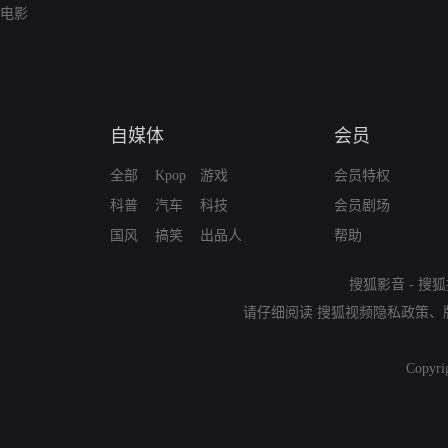
电影
自媒体
会员
全部
Kpop
游戏
会员特权
科普
汽车
科技
会员剧场
国风
搞笑
出品人
帮助
搜狐影音
-
搜狐
请仔细阅读
搜狐视频隐私政策
、
Copyri