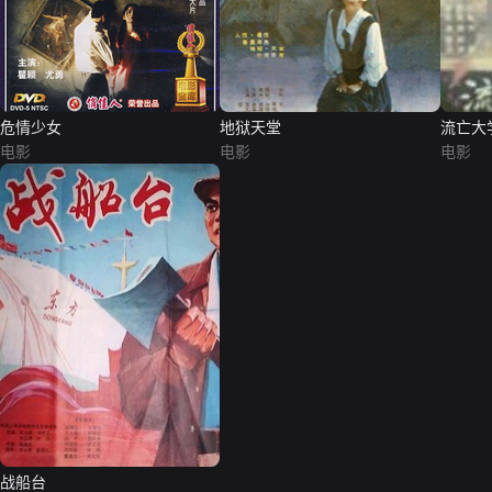
危情少女
地狱天堂
流亡大
电影
电影
电影
战船台