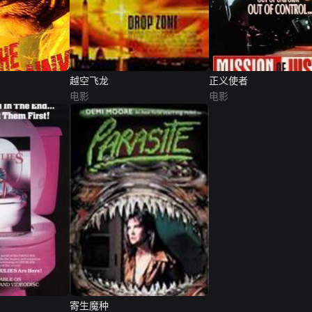
越空飞龙
正义使者
电影
电影
寄生魔种