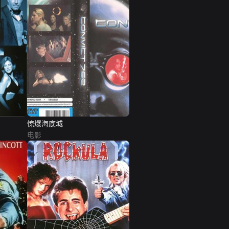
惊爆海底城
电影