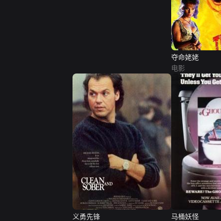
夺命姥姥
电影
义勇先锋
马桶妖怪