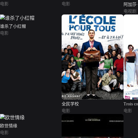
电影
电影
阿加莎
第二季
电视剧
谁杀了小红帽
电影
全民学校
Trois co
电影
电影
欧世情缘
电影