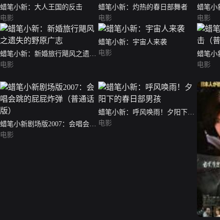
蜡笔小新：大人王国的反击
蜡笔小新：灼热的春日部舞者
蜡笔小
电影
电影
战（普
电影
蜡笔小新：宇宙人来袭
电影
蜡笔小新：新婚旅行飓风之遗失
蜡笔小
的野原广志
电影
通话版
电影
蜡笔小新：呼风唤雨！夕阳下的
春日部男孩
电影
蜡笔小新剧场版2007：会唱会跳
的屁屁炸弹（普通话版）
电影