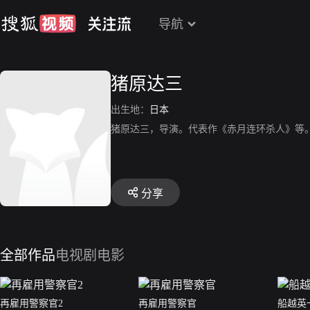
导航
猪原达三
出生地：
日本
猪原达三，导演。代表作《赤月连环杀人》等
分享
全部作品
电视剧
电影
再雇用警察官2
再雇用警察官
船越英