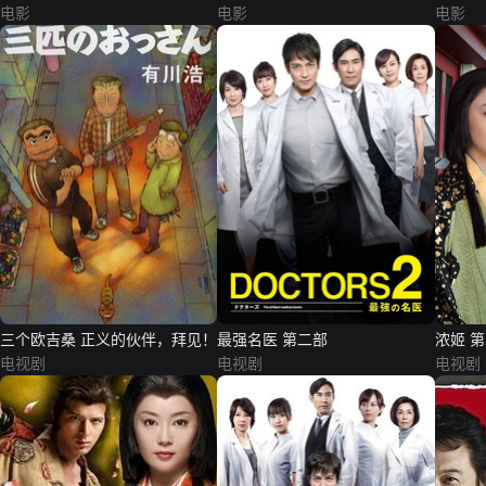
电影
电影
电影
三个欧吉桑 正义的伙伴，拜见！
最强名医 第二部
浓姬 
电视剧
电视剧
电视剧