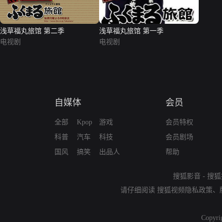
浅草福丸旅馆 第二季
浅草福丸旅馆 第一季
电视剧
电视剧
自媒体
会员
全部
Kpop
游戏
会员特权
科普
汽车
科技
会员剧场
国风
搞笑
出品人
帮助
搜狐影音
-
搜狐
请仔细阅读
搜狐视频隐私政策
、
Copyri