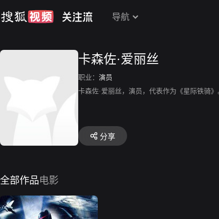
导航
卡森佐·爱丽丝
职业：
演员
卡森佐·爱丽丝，演员，代表作为《星际铁骑》
分享
全部作品
电影