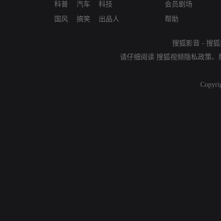
科普
汽车
科技
会员剧场
国风
搞笑
出品人
帮助
搜狐影音
-
搜狐
请仔细阅读
搜狐视频隐私政策
、
Copyri