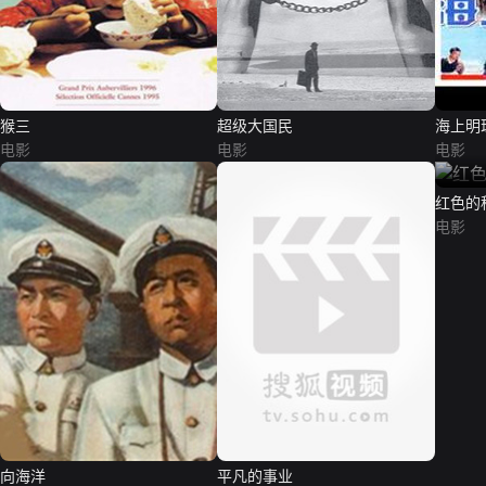
猴三
超级大国民
海上明
电影
电影
电影
红色的
电影
向海洋
平凡的事业