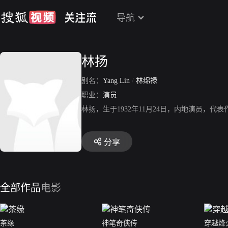
导航
林扬
别名：
Yang Lin
/
林绵禄
职业：
演员
林扬，生于1932年11月24日，内地演员，
分享
全部作品
电影
茶缘
神笔奇侠传
穿越烽