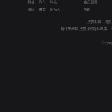
科普
汽车
科技
会员剧场
国风
搞笑
出品人
帮助
搜狐影音
-
搜狐
请仔细阅读
搜狐视频隐私政策
、
Copyri