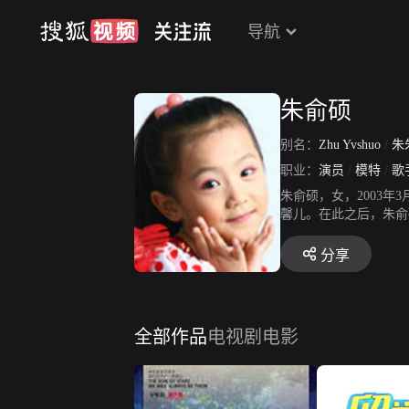
导航
朱俞硕
别名：
Zhu Yvshuo
/
朱
职业：
演员
/
模特
/
歌
朱俞硕，女，2003
馨儿。在此之后，朱俞
分享
全部作品
电视剧
电影