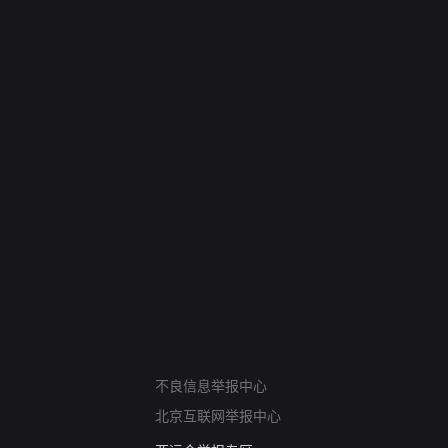
网络暴力有害信息举报
不良信息举报中心
12318 文化市场举报
北京互联网举报中心
算法推荐专项举报