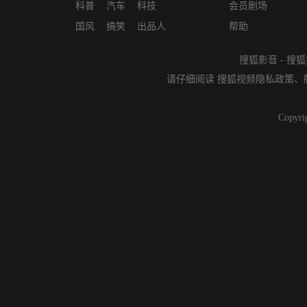
科普
汽车
科技
会员剧场
国风
搞笑
出品人
帮助
搜狐影音
-
搜狐
请仔细阅读
搜狐视频隐私政策
、
Copyri