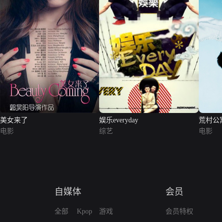
美女来了
娱乐everyday
荒村公
电影
综艺
电影
自媒体
会员
全部
Kpop
游戏
会员特权