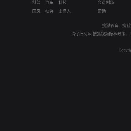
科普
汽车
科技
会员剧场
国风
搞笑
出品人
帮助
搜狐影音
-
搜狐
请仔细阅读
搜狐视频隐私政策
、
Copyri