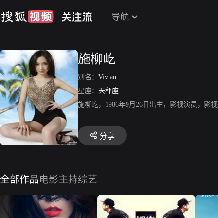
导航
施柳屹
别名：
Vivian
星座：
天秤座
施柳屹，1986年9月26日出生，影视演员，
分享
全部作品
电影
主持综艺