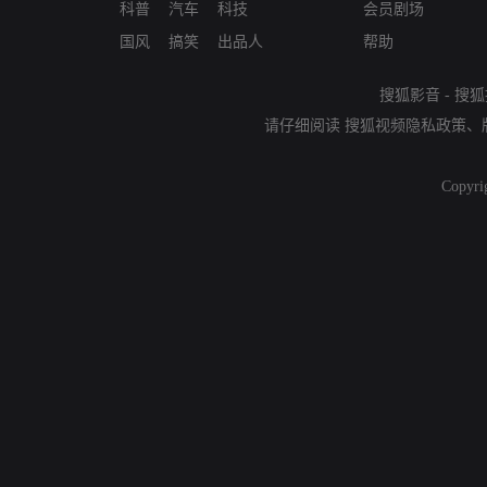
科普
汽车
科技
会员剧场
国风
搞笑
出品人
帮助
搜狐影音
-
搜狐
请仔细阅读
搜狐视频隐私政策
、
Copyri