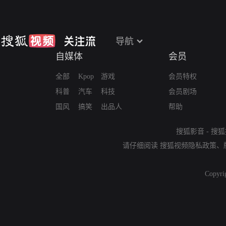
导航
自媒体
会员
全部
Kpop
游戏
会员特权
科普
汽车
科技
会员剧场
国风
搞笑
出品人
帮助
搜狐影音
-
搜狐
请仔细阅读
搜狐视频隐私政策
、
Copyri