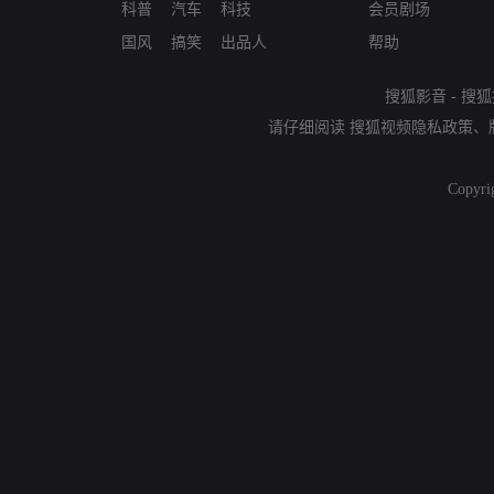
科普
汽车
科技
会员剧场
国风
搞笑
出品人
帮助
搜狐影音
-
搜狐
请仔细阅读
搜狐视频隐私政策
、
Copyri