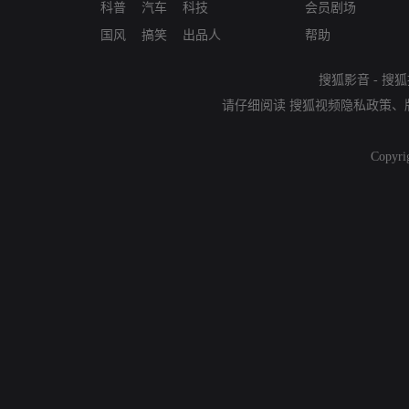
科普
汽车
科技
会员剧场
国风
搞笑
出品人
帮助
搜狐影音
-
搜狐
请仔细阅读
搜狐视频隐私政策
、
Copyri