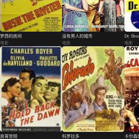
罗西的房间
没有男人的城市
Dr. Bro
电影
电影
电影
良宵苦短
科罗拉多
卡尔森