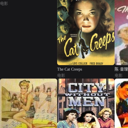
电影
The Cat Creeps
陈·查
电影
电影