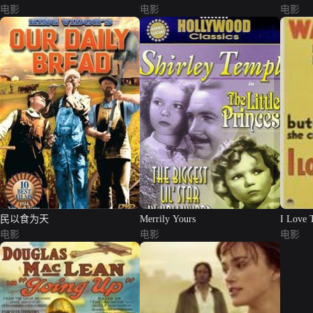
电影
电影
电影
民以食为天
Merrily Yours
I Love 
电影
电影
电影