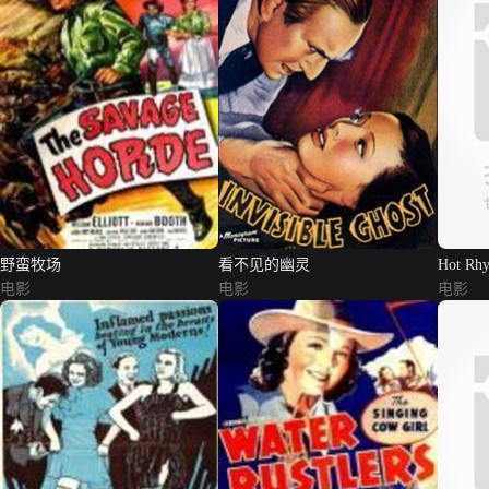
野蛮牧场
看不见的幽灵
Hot Rh
电影
电影
电影