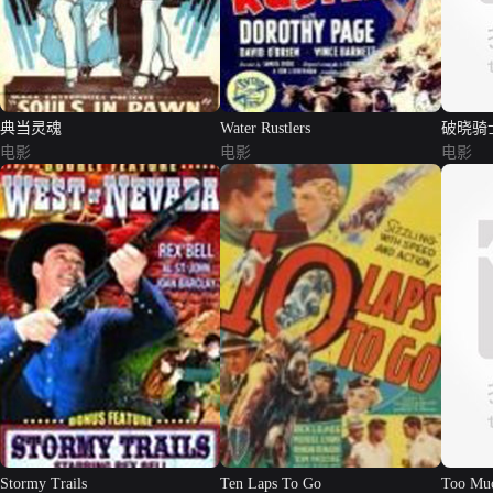
典当灵魂
Water Rustlers
破晓骑
电影
电影
电影
Stormy Trails
Ten Laps To Go
Too Mu