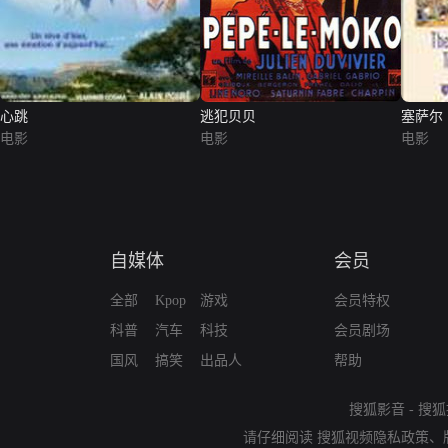
心跳
逃犯贝贝
塞萨尔
电影
电影
电影
自媒体
会员
全部
Kpop
游戏
会员特权
科普
汽车
科技
会员剧场
国风
搞笑
出品人
帮助
搜狐影音
-
搜狐
请仔细阅读
搜狐视频隐私政策
、