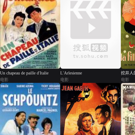
Un chapeau de paille d'Italie
L'Arlesienne
挖井人
电影
电影
电影