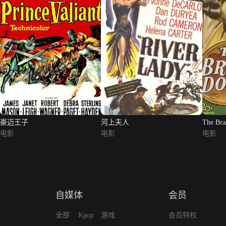
豪迈王子
河上夫人
The Bra
电影
电影
电影
自媒体
会员
全部
Kpop
游戏
会员特权