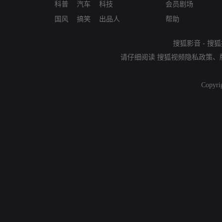
科普
汽车
科技
会员剧场
国风
搞笑
出品人
帮助
搜狐影音
-
搜狐
请仔细阅读
搜狐视频隐私政策
、
Copyri