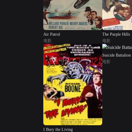
Air Patrol
The Purple Hills
电影
电影
Suicide Battalion
电影
I Bury the Living