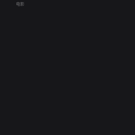
电影
网络暴力有害信息举报
12318 文化市场举报