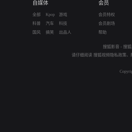
自媒体
会员
全部
Kpop
游戏
会员特权
科普
汽车
科技
会员剧场
国风
搞笑
出品人
帮助
搜狐影音
-
搜狐
请仔细阅读
搜狐视频隐私政策
、
Copyri