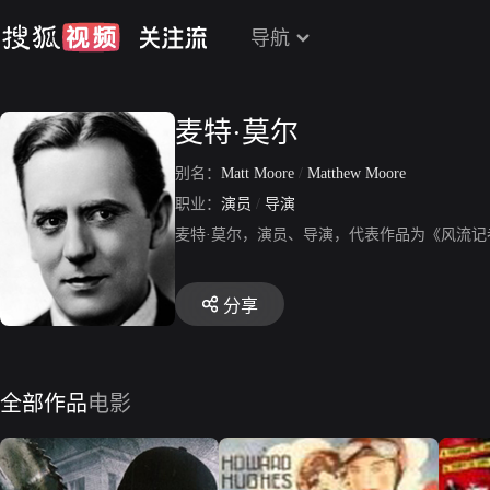
导航
麦特·莫尔
别名：
Matt Moore
/
Matthew Moore
职业：
演员
/
导演
麦特·莫尔，演员、导演，代表作品为《风流记
分享
全部作品
电影