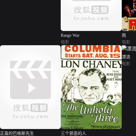
Range War
雨
电影
电影
漂流
电影
正直的巴格斯先生
三个邪恶的人