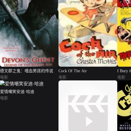
德文郡之鬼：嗜血男孩的传说
Cock Of The Air
I Bury t
电影
电影
电影
爱情嘲笑安迪·哈迪
电影