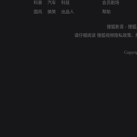
科普
汽车
科技
会员剧场
国风
搞笑
出品人
帮助
搜狐影音
-
搜狐
请仔细阅读
搜狐视频隐私政策
、
Copyri