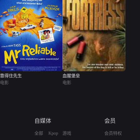
靠得住先生
血腥堡垒
电影
电影
自媒体
会员
全部
Kpop
游戏
会员特权