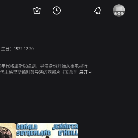
生日：
1922.12.20
纪50年代格里斯以编剧、导演身份开始从事电视行
展开
。60年代末格里斯编剧兼导演的西部片《五岳英雄Will
he Westerner》。后来格里斯和赫斯顿还合
er Skelter》（1976）。他的最后一部电影，《胜
心脏病发作而丧命，享年54岁。