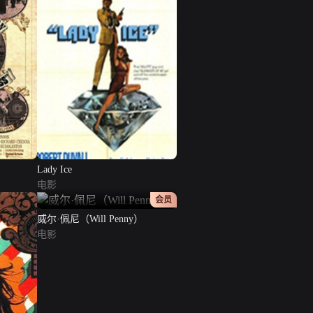
Lady Ice
电影
正片
会员
威尔·佩尼（Will Penny）
电影