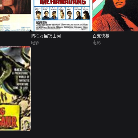
鹏程万里锦山河
百支快枪
电影
电影