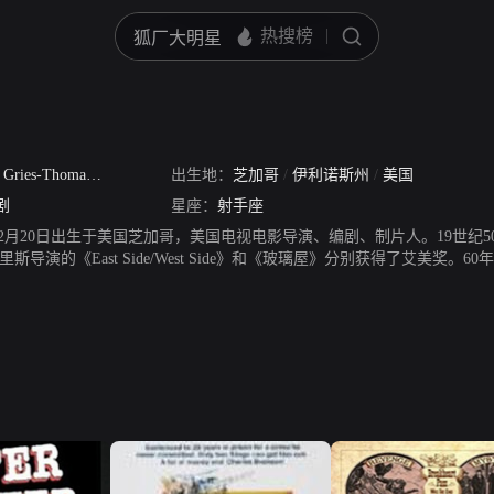
es-Thomas Steven Gries
出生地：
芝加哥
/
伊利诺斯州
/
美国
剧
星座：
射手座
年12月20日出生于美国芝加哥，美国电视电影导演、编剧、制片人。19世
年格里斯导演的《East Side/West Side》和《玻璃屋》分别获得了艾美奖
赫斯顿主演）被认为是他中年时期最杰出的作品，取材于格里斯的一部电视作品《T
r One》和《The Hawaiians》。格里斯的后期作品里最成功的算是《Helt
Greatest》（1977）进入后期制作阶段时，汤姆·格里斯在打网球时突然