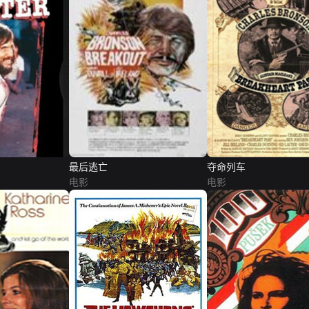
最后逃亡
夺命列车
电影
电影