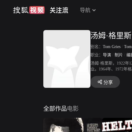
导航
汤姆·格里斯
别名：
Tom Gries
/
Tom Gri
职业：
导演
/
制片
/
编
汤姆·格里斯，1922
业。1964年、1972
Penny》（查尔顿·
作了两部片子：《Numbe
分享
者为王之拳王阿里The 
全部作品
电影