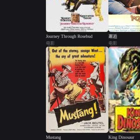
Journey Through Rosebud
邂逅
电影
电影
Mustang
King Dinosaur