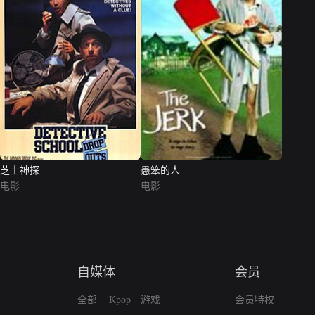
芝士神探
愚笨的人
电影
电影
自媒体
会员
全部
Kpop
游戏
会员特权