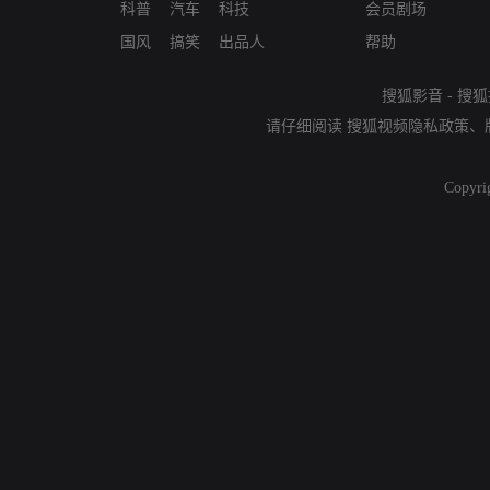
科普
汽车
科技
会员剧场
国风
搞笑
出品人
帮助
搜狐影音
-
搜狐
请仔细阅读
搜狐视频隐私政策
、
Copyri