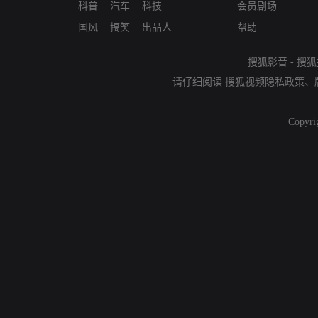
科普
汽车
科技
会员剧场
国风
搞笑
出品人
帮助
搜狐影音
-
搜狐
请仔细阅读
搜狐视频隐私政策
、
Copyri