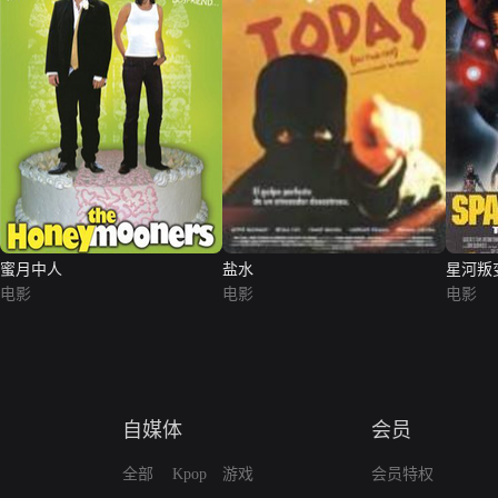
蜜月中人
盐水
星河叛
电影
电影
电影
自媒体
会员
全部
Kpop
游戏
会员特权