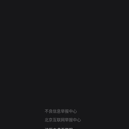
网络暴力有害信息举报
12318 文化市场举报
不良信息举报中心
算法推荐专项举报
北京互联网举报中心
亚运会举报专区