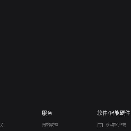
服务
软件/智能硬件
权
网站联盟
移动客户端