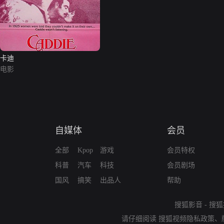
卡迪
电影
自媒体
会员
全部
Kpop
游戏
会员特权
科普
汽车
科技
会员剧场
国风
搞笑
出品人
帮助
搜狐影音
-
搜狐
请仔细阅读
搜狐视频隐私政策
、