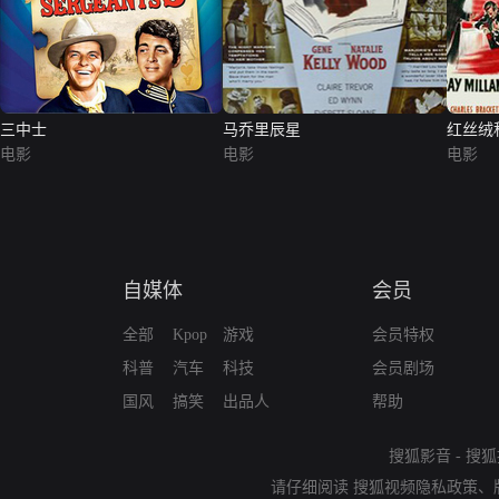
三中士
马乔里辰星
红丝绒
电影
电影
电影
自媒体
会员
全部
Kpop
游戏
会员特权
科普
汽车
科技
会员剧场
国风
搞笑
出品人
帮助
搜狐影音
-
搜狐
请仔细阅读
搜狐视频隐私政策
、