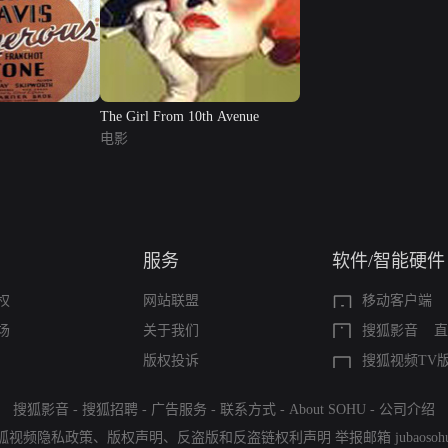
The Girl From 10th Avenue
电影
服务
软件/智能硬件
权
网站联盟
移动客户端
场
关于我们
搜狐影音
直
版权投诉
搜狐视频TV
搜狐影音
-
搜狐招聘
-
广告服务
-
联系方式
-
About SOHU
-
公司介绍
狐视频隐私政策
、
版权声明
、
反盗版和反盗链权利声明
举报邮箱
jubaoso