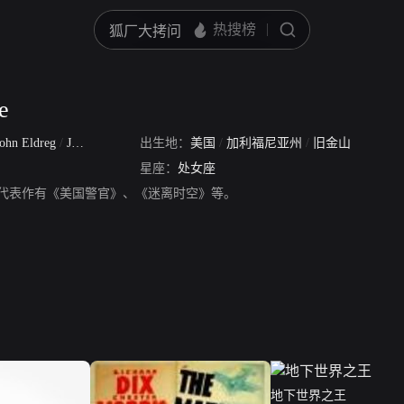
e
John Eldreg
/
John Eldridge
出生地：
/
John Elredge
美国
/
加利福尼亚州
/
旧金山
星座：
处女座
e，演员，代表作有《美国警官》、《迷离时空》等。
地下世界之王