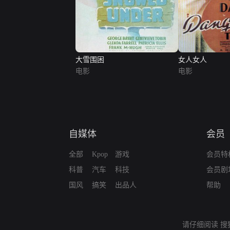
大雪围困
女人女人
电影
电影
自媒体
会员
全部
Kpop
游戏
会员特
科普
汽车
科技
会员剧
国风
搞笑
出品人
帮助
请仔细阅读
搜