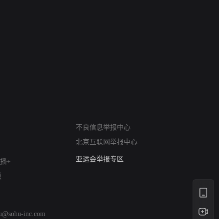
网络暴力有害信息举报
不良信息举报中心
12318 文化市场举报
北京互联网举报中心
算法推荐专项举报
亚运会举报专区
播+
涉历史虚无举报
版
网络谣言信息专项
涉政举报入口
涉未成年人举报
hu@sohu-inc.com