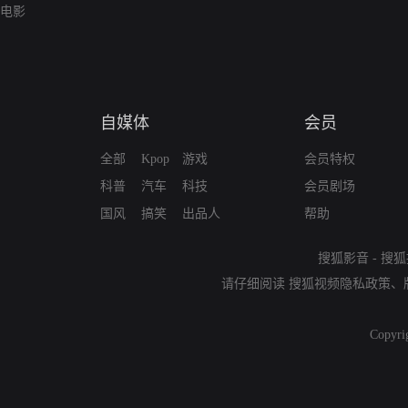
电影
自媒体
会员
全部
Kpop
游戏
会员特权
科普
汽车
科技
会员剧场
国风
搞笑
出品人
帮助
搜狐影音
-
搜狐
请仔细阅读
搜狐视频隐私政策
、
Copyri