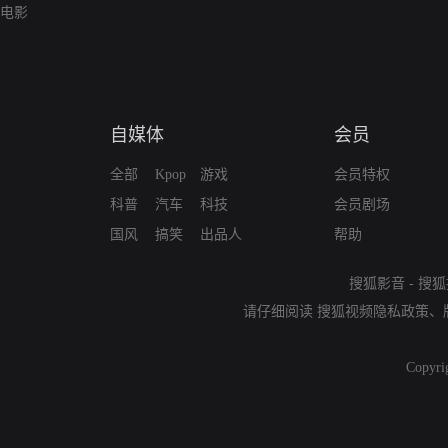
电影
自媒体
会员
全部
Kpop
游戏
会员特权
科普
汽车
科技
会员剧场
国风
搞笑
出品人
帮助
搜狐影音
-
搜狐
请仔细阅读
搜狐视频隐私政策
、
Copyri