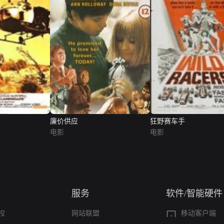
廉价供应
狂野赛车手
电影
电影
服务
软件/智能硬件
权
网站联盟
移动客户端