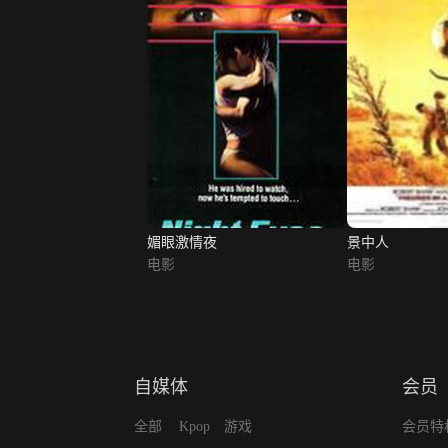
媚眼激情夜
景中人
电影
电影
自媒体
会员
全部
Kpop
游戏
会员特