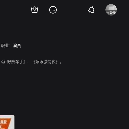
职业：
演员
供应》、《狂野赛车手》、《媚眼激情夜》。